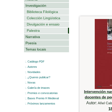
Investigación
Biblioteca Filológica
Colección Lingüística
Divulgación e ensaio
Palestra
Narrativa
Poesía
Temas locais
:.
Catálogo PDF
:.
Autores
:.
Novidades
:.
¿Queres publicar?
:.
Novas
:.
Galería de imaxes
Intervención na
:.
Premios e convocatorias
docentes de pe
:.
Bases Premio H Medieval
Autor:
Añel Cab
:.
Próximos lanzamentos
1