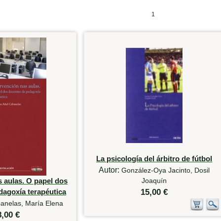
1
La psicología del árbitro de fútbol
Autor:
González-Oya Jacinto, Dosil
s aulas. O papel dos
Joaquín
dagoxía terapéutica
15,00 €
anelas, María Elena
8,00 €