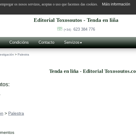
o empregar os nosos servizos, aceptas o uso que facemos das cookies.
Máis información
Editorial Toxosoutos - Tenda en liña
623 384 776
(+34)
Condicións
Contacto
Servizos
estigación
>
Palestra
Tenda en liña - Editorial Toxosoutos.c
tos:
a
ón
>
Palestra
ementos