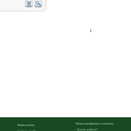
1
Outros productos e servizos
Tenda online
-
Queres publicar?