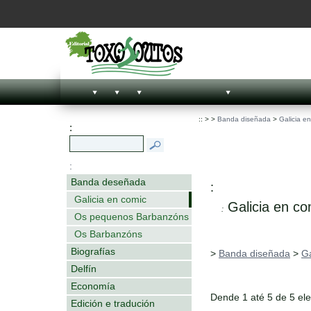
::
>
>
Banda diseñada
>
Galicia e
:
:
Banda deseñada
:
Galicia en comic
Galicia en co
:
Os pequenos Barbanzóns
Os Barbanzóns
Biografías
>
Banda diseñada
>
Ga
Delfín
Economía
Dende 1 até 5 de 5 el
Edición e tradución