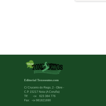
Editorial Toxosoutos.com
C/ Cruceiro do Rego, 2 - Obre -
C.P. 15217 Noia (A Coruña)
Tlf:
623 384 776
+34
Fax:
981821690
+34