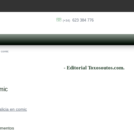
623 384 776
(+34)
n comic
- Editorial Toxosoutos.com.
mic
licia en comic
ementos