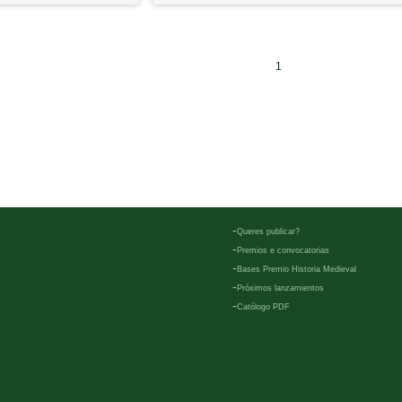
1
-
Queres publicar?
-
Premios e convocatorias
-
Bases Premio Historia Medieval
-
Próximos lanzamientos
-
Católogo PDF