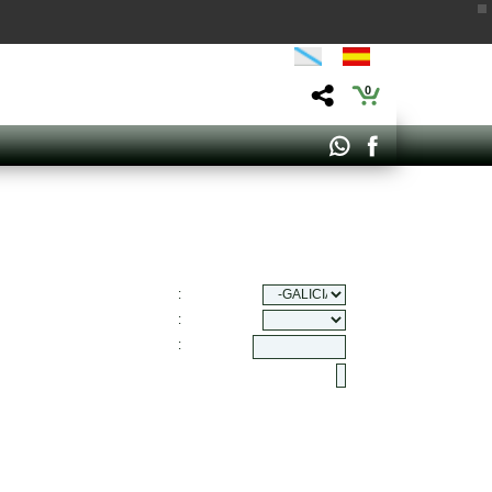
0
:
:
: