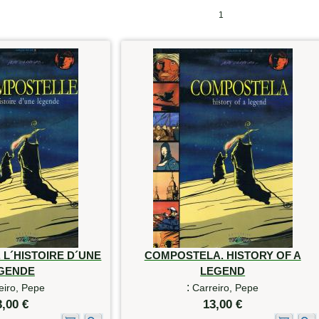
1
L´HISTOIRE D´UNE
COMPOSTELA. HISTORY OF A
GENDE
LEGEND
:
eiro, Pepe
Carreiro, Pepe
3,00 €
13,00 €