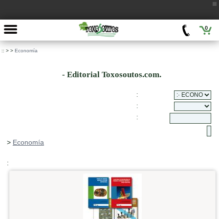
0
::
>
>
Economía
- Editorial Toxosoutos.com.
:
:
:
>
Economía
: