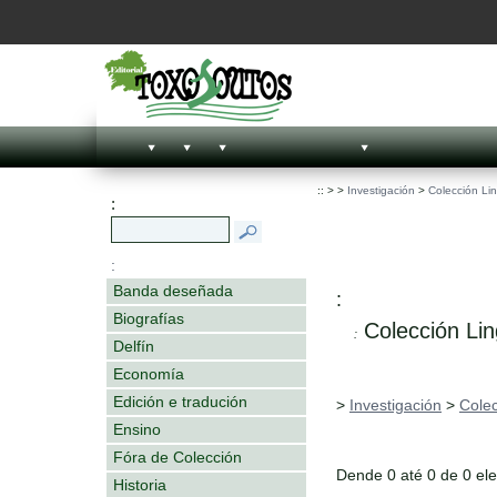
::
>
>
Investigación
>
Colección Lin
:
:
Banda deseñada
:
Biografías
Colección Lin
:
Delfín
Economía
Edición e tradución
>
Investigación
>
Colec
Ensino
Fóra de Colección
Dende 0 até 0 de 0 el
Historia