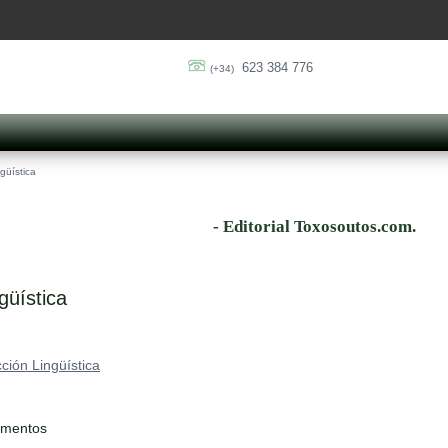
623 384 776
(+34)
güística
- Editorial Toxosoutos.com.
güística
ción Lingüística
ementos