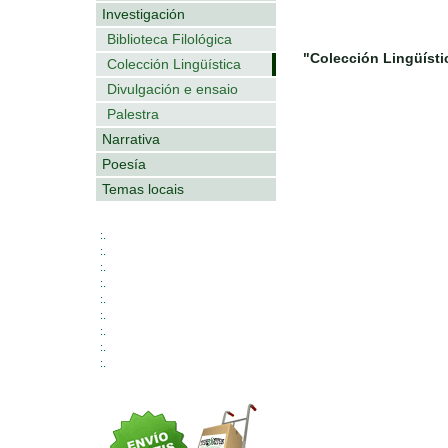
Investigación
Biblioteca Filológica
"Colección Lingüísti
Colección Lingüística
Divulgación e ensaio
Palestra
Narrativa
Poesía
Temas locais
:.
:.
:.
:.
:.
:.
:.
:.
:.