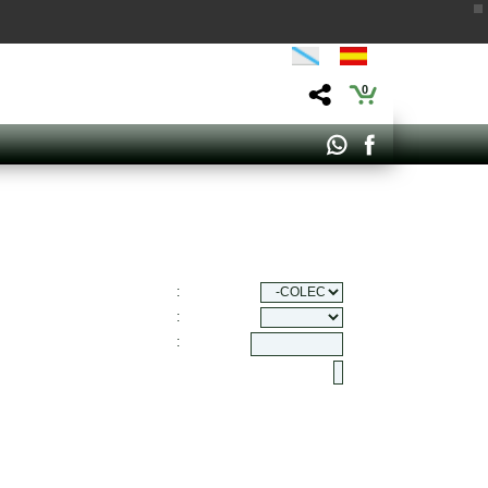
0
:
:
: