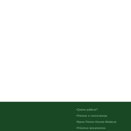
-
Queres publicar?
-
Premios e convocatorias
-
Bases Premio Historia Medieval
-
Próximos lanzamientos