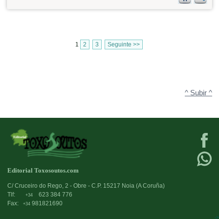
1
2
3
Seguinte >>
^ Subir ^
Editorial Toxosoutos.com
C/ Cruceiro do Rego, 2 - Obre - C.P. 15217 Noia (A Coruña)
Tlf:
623 384 776
+34
Fax:
981821690
+34
->