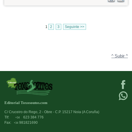
1
2
3
Seguinte >>
^ Subir ^
Editorial Toxosoutos.com
C/ Cruceiro do Rego, 2 - Obre - C.P. 15217 Noia (A Coruña)
Tlf:
623 384 776
+34
Fax:
981821690
+34
->