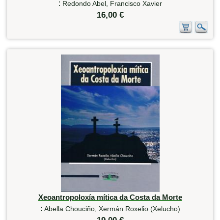
:
Redondo Abel, Francisco Xavier
16,00 €
Xeoantropoloxía mítica da Costa da Morte
:
Abella Chouciño, Xermán Roxelio (Xelucho)