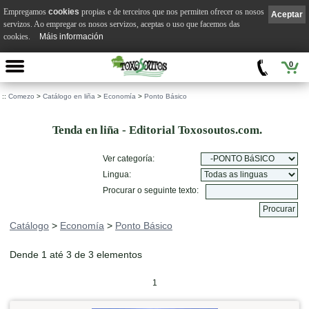
Empregamos
cookies
propias e de terceiros que nos permiten ofrecer os nosos
Aceptar
servizos. Ao empregar os nosos servizos, aceptas o uso que facemos das
cookies.
Máis información
0
::
Comezo
>
Catálogo en liña
>
Economía
>
Ponto Básico
Tenda en liña - Editorial Toxosoutos.com.
Ver categoría:
Lingua:
Procurar o seguinte texto:
Catálogo
>
Economía
>
Ponto Básico
Dende 1 até 3 de 3 elementos
1