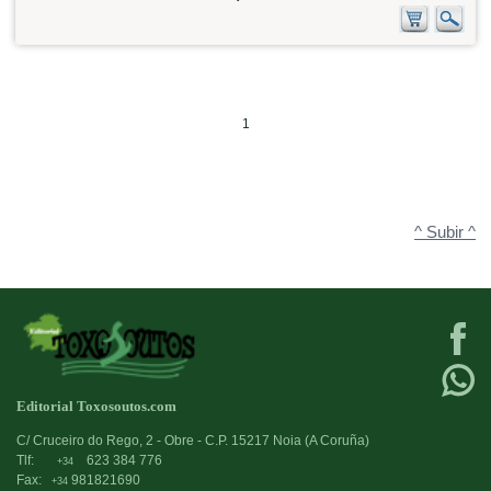
1
^ Subir ^
Editorial Toxosoutos.com
C/ Cruceiro do Rego, 2 - Obre - C.P. 15217 Noia (A Coruña)
Tlf:
623 384 776
+34
Fax:
981821690
+34