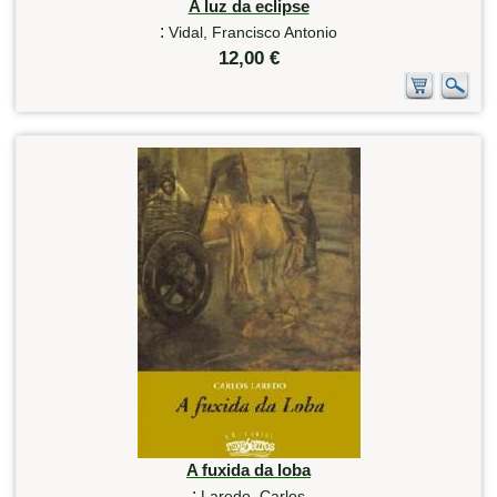
A luz da eclipse
:
Vidal, Francisco Antonio
12,00 €
A fuxida da loba
:
Laredo, Carlos