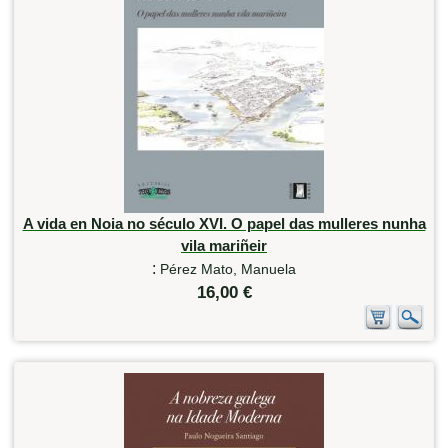
A vida en Noia no século XVI. O papel das mulleres nunha
vila mariñeir
:
Pérez Mato, Manuela
16,00 €