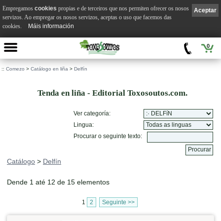
Empregamos
cookies
propias e de terceiros que nos permiten ofrecer os nosos
Aceptar
servizos. Ao empregar os nosos servizos, aceptas o uso que facemos das
cookies.
Máis información
0
::
Comezo
>
Catálogo en liña
>
Delfín
Tenda en liña - Editorial Toxosoutos.com.
Ver categoría:
Lingua:
Procurar o seguinte texto:
Catálogo
>
Delfín
Dende 1 até 12 de 15 elementos
1
2
Seguinte >>