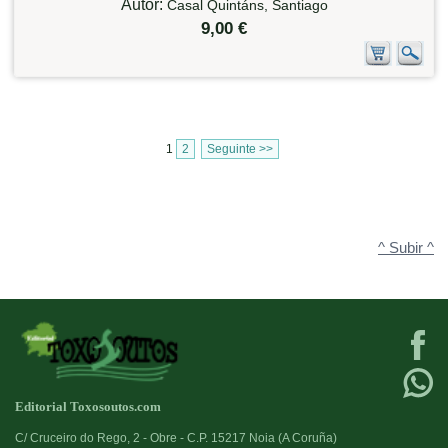
Autor:
Casal Quintáns, Santiago
9,00 €
1
2
Seguinte >>
^ Subir ^
Editorial Toxosoutos.com
C/ Cruceiro do Rego, 2 - Obre - C.P. 15217 Noia (A Coruña)