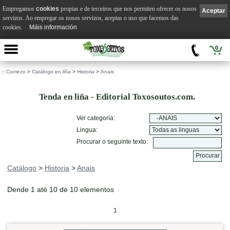
Empregamos
cookies
propias e de terceiros que nos permiten ofrecer os nosos
Aceptar
servizos. Ao empregar os nosos servizos, aceptas o uso que facemos das
cookies.
Máis información
0
::
Comezo
>
Catálogo en liña
>
Historia
>
Anais
Tenda en liña - Editorial Toxosoutos.com.
Ver categoría:
Lingua:
Procurar o seguinte texto:
Catálogo
>
Historia
>
Anais
Dende 1 até 10 de 10 elementos
1