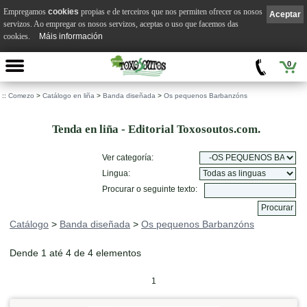
Empregamos
cookies
propias e de terceiros que nos permiten ofrecer os nosos
Aceptar
servizos. Ao empregar os nosos servizos, aceptas o uso que facemos das
cookies.
Máis información
0
::
Comezo
>
Catálogo en liña
>
Banda diseñada
>
Os pequenos Barbanzóns
Tenda en liña - Editorial Toxosoutos.com.
Ver categoría:
Lingua:
Procurar o seguinte texto:
Catálogo
>
Banda diseñada
>
Os pequenos Barbanzóns
Dende 1 até 4 de 4 elementos
1