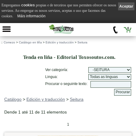
Empregamos
cookies
propias e de terceiros que nos permiten ofrecer os nosos
Aceptar
servizos. Ao empregar os nosos servizos, aceptas o uso que facemos das
cookies.
Máis información
0
::
Comezo
>
Catálogo en liña
>
Edición y traducción
>
Seitura
Tenda en liña - Editorial Toxosoutos.com.
Ver categoría:
Lingua:
Procurar o seguinte texto:
Catálogo
>
Edición y traducción
>
Seitura
Dende 1 até 11 de 11 elementos
1