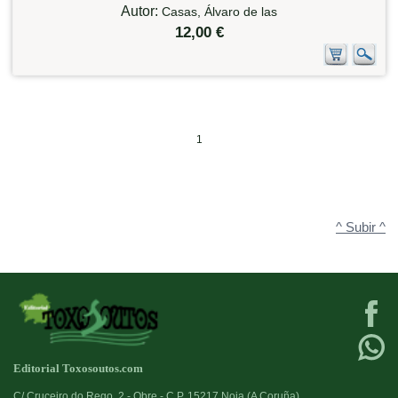
Autor:
Casas, Álvaro de las
12,00 €
1
^ Subir ^
Editorial Toxosoutos.com
C/ Cruceiro do Rego, 2 - Obre - C.P. 15217 Noia (A Coruña)