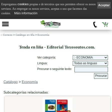
Empregamos
cookies
propias e de terceiros que nos permiten ofrecer os nosos
Aceptar
servizos. Ao empregar os nosos servizos, aceptas o uso que facemos das
cookies.
Máis información
0
::
Comezo
>
Catálogo en liña
>
Economía
Tenda en liña - Editorial Toxosoutos.com.
Ver categoría:
Lingua:
Procurar o seguinte texto:
Catálogo
>
Economía
Subcategorías relacionadas: