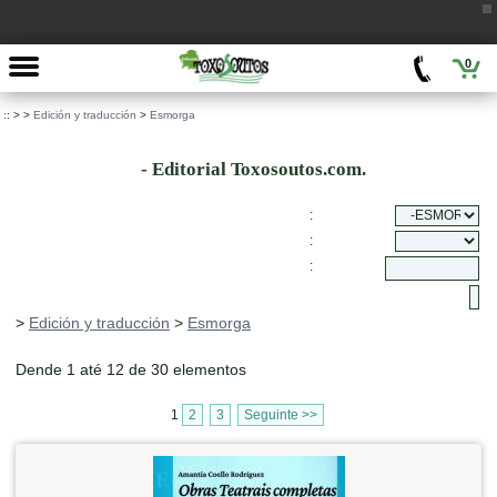
0
::
>
>
Edición y traducción
>
Esmorga
- Editorial Toxosoutos.com.
:
:
:
>
Edición y traducción
>
Esmorga
Dende 1 até 12 de 30 elementos
1
2
3
Seguinte >>