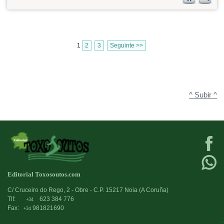
1
2
3
Seguinte >>
^ Subir ^
Editorial Toxosoutos.com
C/ Cruceiro do Rego, 2 - Obre - C.P. 15217 Noia (A Coruña)
Tlf:
623 384 776
+34
Fax:
981821690
+34
->