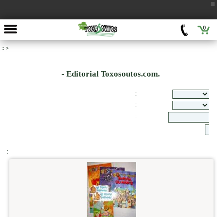
0
::
>
- Editorial Toxosoutos.com.
:
:
:
: