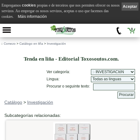
Empregamos
cookies
propias e de terceiros que nos permiten ofrecer os nosos
Aceptar
servizos. Ao empregar os nosos servizos, aceptas o uso que facemos das
cookies.
Máis información
0
::
Comezo
>
Catálogo en liña
>
Investigación
Tenda en liña - Editorial Toxosoutos.com.
Ver categoría:
Lingua:
Procurar o seguinte texto:
Catálogo
>
Investigación
Subcategorías relacionadas: