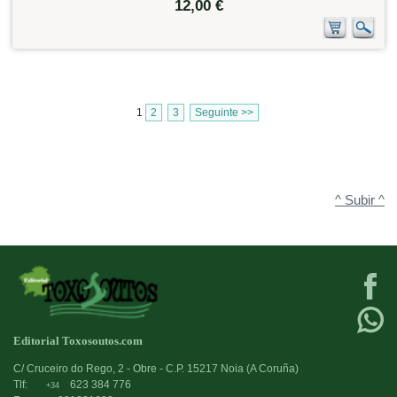
12,00 €
1
2
3
Seguinte >>
^ Subir ^
Editorial Toxosoutos.com
C/ Cruceiro do Rego, 2 - Obre - C.P. 15217 Noia (A Coruña)
Tlf:
623 384 776
+34