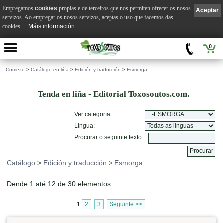
Empregamos
cookies
propias e de terceiros que nos permiten ofrecer os nosos
Aceptar
servizos. Ao empregar os nosos servizos, aceptas o uso que facemos das
cookies.
Máis información
0
::
Comezo
>
Catálogo en liña
>
Edición y traducción
>
Esmorga
Tenda en liña - Editorial Toxosoutos.com.
Ver categoría:
Lingua:
Procurar o seguinte texto:
Catálogo
>
Edición y traducción
>
Esmorga
Dende 1 até 12 de 30 elementos
1
2
3
Seguinte >>