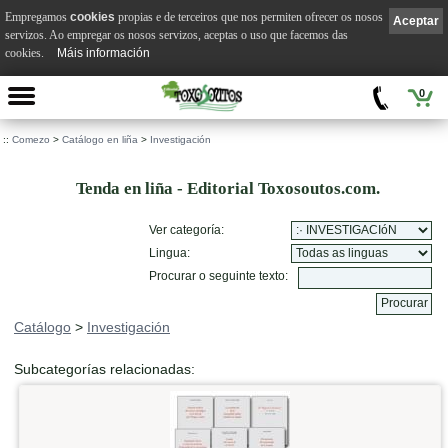
Empregamos
cookies
propias e de terceiros que nos permiten ofrecer os nosos
Aceptar
servizos. Ao empregar os nosos servizos, aceptas o uso que facemos das
cookies.
Máis información
0
::
Comezo
>
Catálogo en liña
>
Investigación
Tenda en liña - Editorial Toxosoutos.com.
Ver categoría:
Lingua:
Procurar o seguinte texto:
Catálogo
>
Investigación
Subcategorías relacionadas: