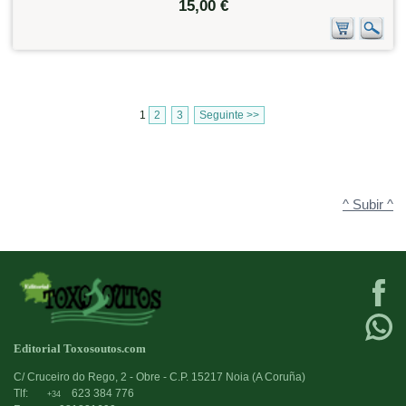
15,00 €
1
2
3
Seguinte >>
^ Subir ^
Editorial Toxosoutos.com
C/ Cruceiro do Rego, 2 - Obre - C.P. 15217 Noia (A Coruña)
Tlf:
623 384 776
+34