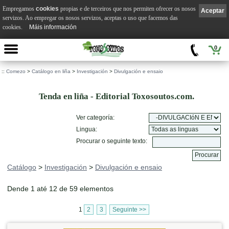
Empregamos
cookies
propias e de terceiros que nos permiten ofrecer os nosos
Aceptar
servizos. Ao empregar os nosos servizos, aceptas o uso que facemos das
cookies.
Máis información
0
::
Comezo
>
Catálogo en liña
>
Investigación
>
Divulgación e ensaio
Tenda en liña - Editorial Toxosoutos.com.
Ver categoría:
Lingua:
Procurar o seguinte texto:
Catálogo
>
Investigación
>
Divulgación e ensaio
Dende 1 até 12 de 59 elementos
1
2
3
Seguinte >>