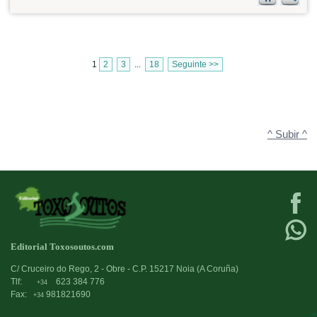
1
2
3
...
18
Seguinte >>
^ Subir ^
Editorial Toxosoutos.com
C/ Cruceiro do Rego, 2 - Obre - C.P. 15217 Noia (A Coruña)
Tlf:
623 384 776
+34
Fax:
981821690
+34
->