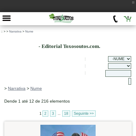
0
::
>
>
Narrativa
>
Nume
- Editorial Toxosoutos.com.
:
:
:
>
Narrativa
>
Nume
Dende 1 até 12 de 216 elementos
1
2
3
...
18
Seguinte >>