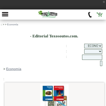
0
::
>
>
Economía
- Editorial Toxosoutos.com.
:
:
:
>
Economía
: