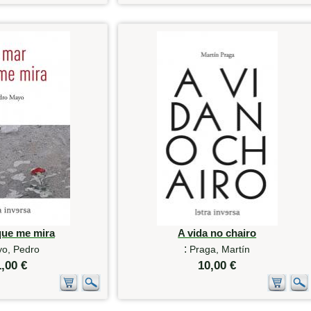
que me mira
A vida no chairo
:
o, Pedro
Praga, Martín
1,00 €
10,00 €