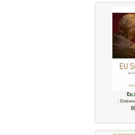
Eu 
:
Estévez
1