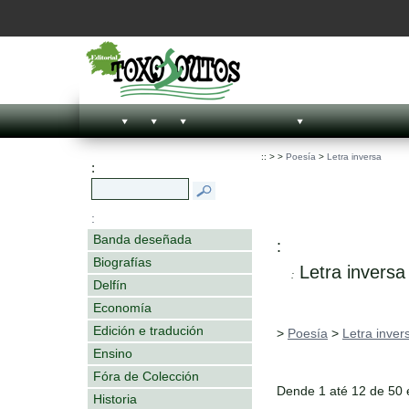
::
>
>
Poesía
>
Letra inversa
:
:
Banda deseñada
:
Biografías
Letra inversa
:
Delfín
Economía
Edición e tradución
>
Poesía
>
Letra inver
Ensino
Fóra de Colección
Dende 1 até 12 de 50
Historia