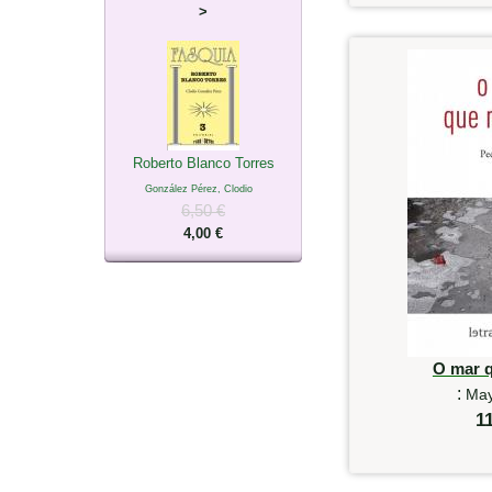
>
Roberto Blanco Torres
González Pérez, Clodio
6,50 €
4,00 €
O mar 
:
May
1