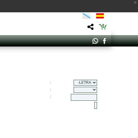
0
:
:
: