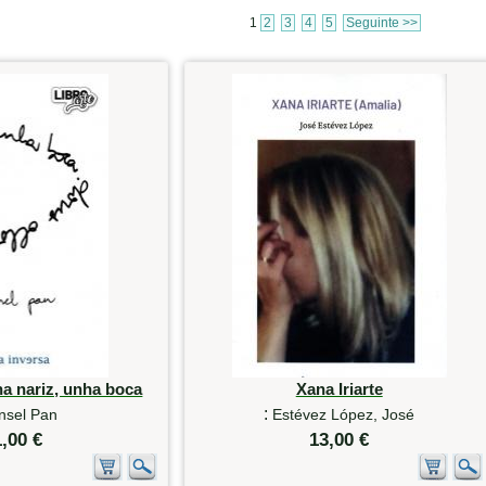
1
2
3
4
5
Seguinte >>
ha nariz, unha boca
Xana Iriarte
:
nsel Pan
Estévez López, José
1,00 €
13,00 €