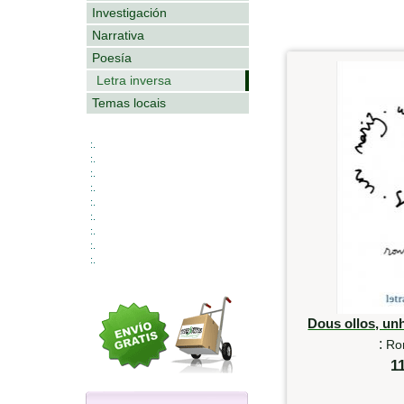
Investigación
Narrativa
Poesía
Letra inversa
Temas locais
:.
:.
:.
:.
:.
:.
:.
:.
:.
Dous ollos, un
:
Ro
1