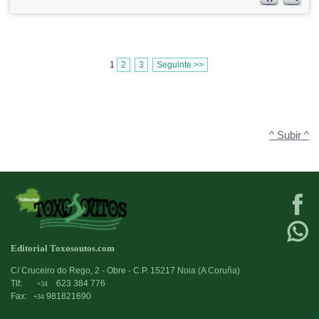
1
2
3
Seguinte >>
^ Subir ^
Editorial Toxosoutos.com
C/ Cruceiro do Rego, 2 - Obre - C.P. 15217 Noia (A Coruña)
Tlf:
623 384 776
+34
Fax:
981821690
+34
->