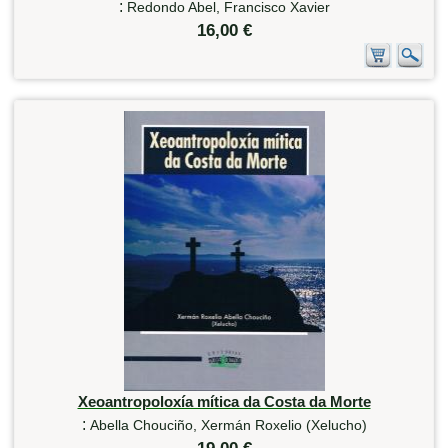
:
Redondo Abel, Francisco Xavier
16,00 €
Xeoantropoloxía mítica da Costa da Morte
:
Abella Chouciño, Xermán Roxelio (Xelucho)