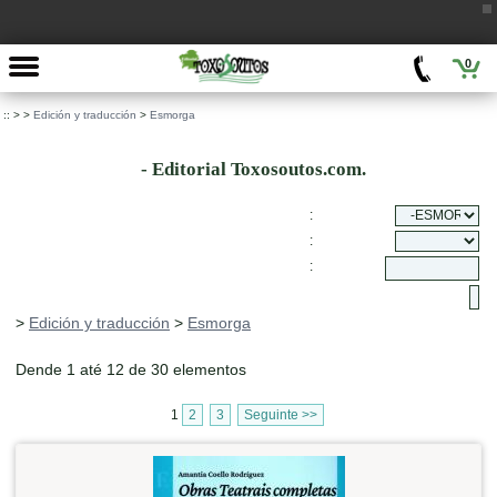
0
::
>
>
Edición y traducción
>
Esmorga
- Editorial Toxosoutos.com.
:
:
:
>
Edición y traducción
>
Esmorga
Dende 1 até 12 de 30 elementos
1
2
3
Seguinte >>