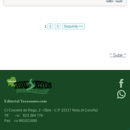
1
2
3
Seguinte >>
^ Subir ^
Editorial Toxosoutos.com
C/ Cruceiro do Rego, 2 - Obre - C.P. 15217 Noia (A Coruña)
Tlf:
623 384 776
+34
Fax:
981821690
+34
->