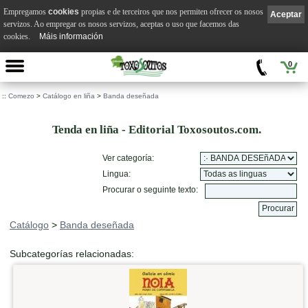
Empregamos
cookies
propias e de terceiros que nos permiten ofrecer os nosos
Aceptar
servizos. Ao empregar os nosos servizos, aceptas o uso que facemos das
cookies.
Máis información
0
::
Comezo
>
Catálogo en liña
>
Banda deseñada
Tenda en liña - Editorial Toxosoutos.com.
Ver categoría:
Lingua:
Procurar o seguinte texto:
Catálogo
>
Banda deseñada
Subcategorías relacionadas: