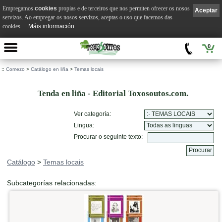
Empregamos
cookies
propias e de terceiros que nos permiten ofrecer os nosos
Aceptar
servizos. Ao empregar os nosos servizos, aceptas o uso que facemos das
cookies.
Máis información
0
::
Comezo
>
Catálogo en liña
>
Temas locais
Tenda en liña - Editorial Toxosoutos.com.
Ver categoría:
Lingua:
Procurar o seguinte texto:
Catálogo
>
Temas locais
Subcategorías relacionadas: