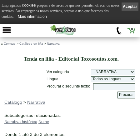
Empregamos
cookies
propias e de terceiros que nos permiten ofrecer os nosos
Aceptar
servizos. Ao empregar os nosos servizos, aceptas o uso que facemos das
cookies.
Máis información
0
::
Comezo
>
Catálogo en liña
>
Narrativa
Tenda en liña - Editorial Toxosoutos.com.
Ver categoría:
Lingua:
Procurar o seguinte texto:
Catálogo
>
Narrativa
Subcategorías relacionadas:
Narrativa histórica
Nume
Dende 1 até 3 de 3 elementos