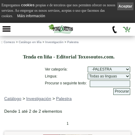
Empregamos
cookies
propias e de terceiros que nos permiten ofrecer os nosos
Aceptar
servizos. Ao empregar os nosos servizos, aceptas o uso que facemos das
cookies.
Máis información
0
::
Comezo
>
Catálogo en liña
>
Investigación
>
Palestra
Tenda en liña - Editorial Toxosoutos.com.
Ver categoría:
Lingua:
Procurar o seguinte texto:
Catálogo
>
Investigación
>
Palestra
Dende 1 até 2 de 2 elementos
1