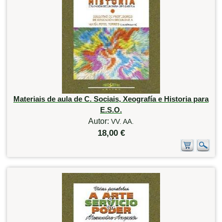
Materiais de aula de C. Sociais, Xeografía e Historia para
E.S.O.
Autor:
VV. AA.
18,00 €