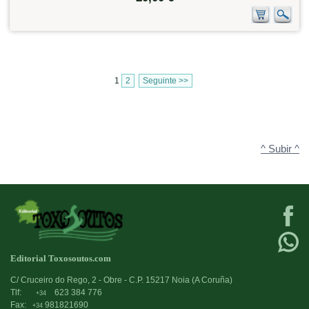
1
2
Seguinte >>
^ Subir ^
Editorial Toxosoutos.com
C/ Cruceiro do Rego, 2 - Obre - C.P. 15217 Noia (A Coruña)
Tlf:
623 384 776
+34
Fax:
981821690
+34