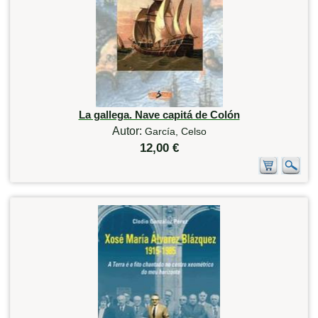
La gallega. Nave capitá de Colón
Autor:
García, Celso
12,00 €