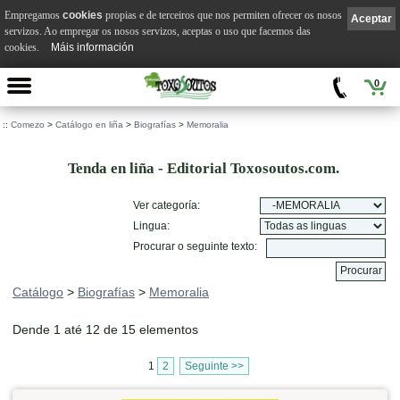
Empregamos
cookies
propias e de terceiros que nos permiten ofrecer os nosos
Aceptar
servizos. Ao empregar os nosos servizos, aceptas o uso que facemos das
cookies.
Máis información
0
::
Comezo
>
Catálogo en liña
>
Biografías
>
Memoralia
Tenda en liña - Editorial Toxosoutos.com.
Ver categoría:
Lingua:
Procurar o seguinte texto:
Catálogo
>
Biografías
>
Memoralia
Dende 1 até 12 de 15 elementos
1
2
Seguinte >>