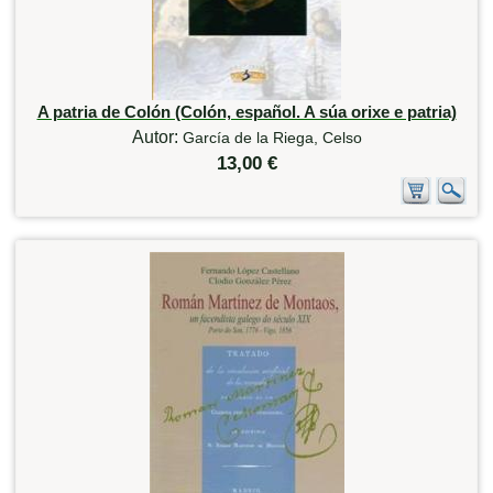
A patria de Colón (Colón, español. A súa orixe e patria)
Autor:
García de la Riega, Celso
13,00 €