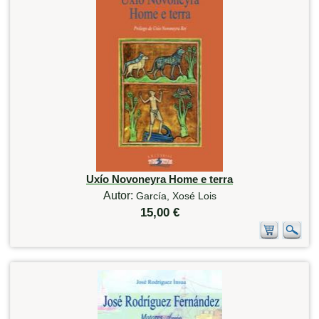
Uxío Novoneyra Home e terra
Autor:
García, Xosé Lois
15,00 €