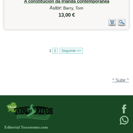
A constitución da Irlanda contemporánea
Autor:
Barry, Tom
13,00 €
1
2
Seguinte >>
^ Subir ^
Editorial Toxosoutos.com