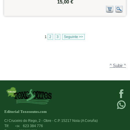
15,00 €
1
2
3
Seguinte >>
^ Subir ^
Editorial Toxosoutos.com
C/ Cruceiro do Rego, 2 - Obre - C.P. 15217 Noia (A Coruña)
Tlf:
623 384 776
+34