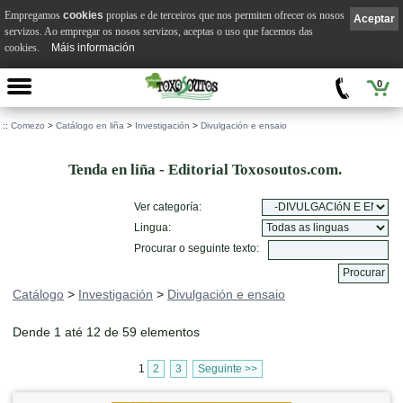
Empregamos
cookies
propias e de terceiros que nos permiten ofrecer os nosos
Aceptar
servizos. Ao empregar os nosos servizos, aceptas o uso que facemos das
cookies.
Máis información
0
::
Comezo
>
Catálogo en liña
>
Investigación
>
Divulgación e ensaio
Tenda en liña - Editorial Toxosoutos.com.
Ver categoría:
Lingua:
Procurar o seguinte texto:
Catálogo
>
Investigación
>
Divulgación e ensaio
Dende 1 até 12 de 59 elementos
1
2
3
Seguinte >>