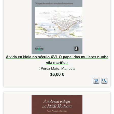
A vida en Noia no século XVI. O papel das mulleres nunha
vila mariñeir
:
Pérez Mato, Manuela
16,00 €