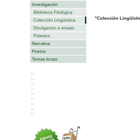
Investigación
Biblioteca Filológica
"Colección Lingüísti
Colección Lingüística
Divulgación e ensaio
Palestra
Narrativa
Poesía
Temas locais
:.
:.
:.
:.
:.
:.
:.
:.
:.