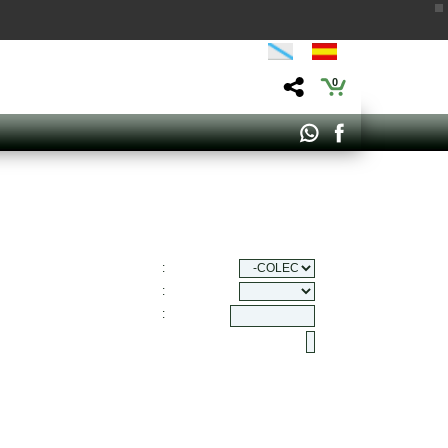
0
:
:
: