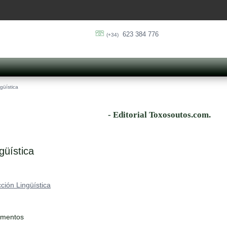
623 384 776
(+34)
güística
- Editorial Toxosoutos.com.
güística
ción Lingüística
ementos