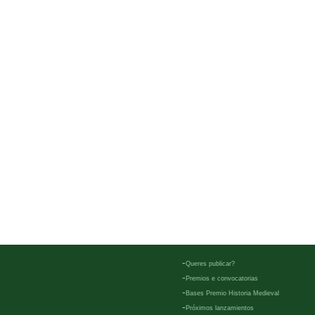
-
Queres publicar?
-
Premios e convocatorias
-
Bases Premio Historia Medieval
-
Próximos lanzamientos