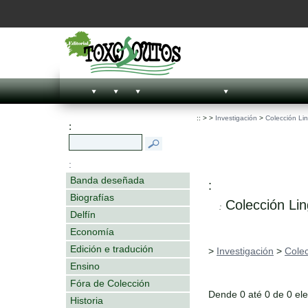
::
>
>
Investigación
>
Colección Lin
:
:
Banda deseñada
:
Biografías
Colección Lin
:
Delfín
Economía
Edición e tradución
>
Investigación
>
Colec
Ensino
Fóra de Colección
Dende 0 até 0 de 0 el
Historia