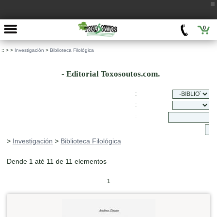
0
::
>
>
Investigación
>
Biblioteca Filológica
- Editorial Toxosoutos.com.
:
:
:
>
Investigación
>
Biblioteca Filológica
Dende 1 até 11 de 11 elementos
1