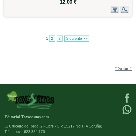
12,00 €
1
2
3
Siguiente >>
^ Subir ^
Editorial Toxosoutos.com
C/ Cruceiro do Rego, 2 - Obre - C.P. 15217 Noia (A Coruña)
Tlf:
623 384 776
+34