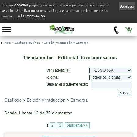
Usamos
cookies
propias y de terceros que nos permiten ofrecer nuestros
Aceptar
servicios. Al utilizar nuestros servicios, aceptas el uso que hacemos de las
cookies.
Más información
0
::
Inicio
>
Catálogo en línea
>
Edición y traducción
>
Esmorga
Tienda online - Editorial Toxosoutos.com.
Ver categoría:
Idioma:
Buscar el siguiente texto:
Catálogo
>
Edición y traducción
>
Esmorga
Desde 1 hasta 12 de 30 elementos
1
2
3
Siguiente >>