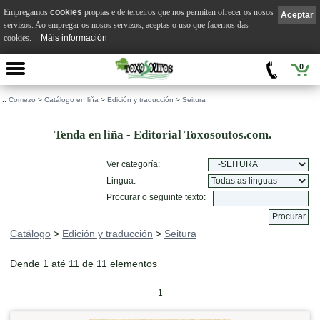
Empregamos
cookies
propias e de terceiros que nos permiten ofrecer os nosos
Aceptar
servizos. Ao empregar os nosos servizos, aceptas o uso que facemos das
cookies.
Máis información
0
::
Comezo
>
Catálogo en liña
>
Edición y traducción
>
Seitura
Tenda en liña - Editorial Toxosoutos.com.
Ver categoría:
Lingua:
Procurar o seguinte texto:
Catálogo
>
Edición y traducción
>
Seitura
Dende 1 até 11 de 11 elementos
1