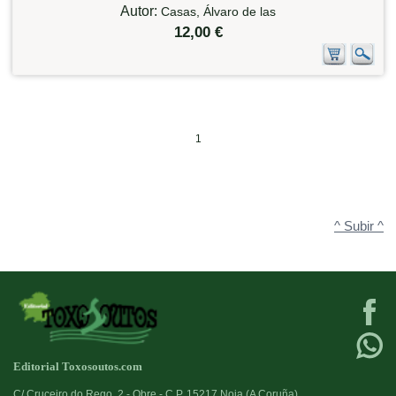
Autor:
Casas, Álvaro de las
12,00 €
1
^ Subir ^
Editorial Toxosoutos.com
C/ Cruceiro do Rego, 2 - Obre - C.P. 15217 Noia (A Coruña)