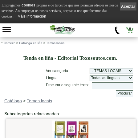
Empregamos
cookies
propias e de terceiros que nos permiten ofrecer os nosos
Aceptar
servizos. Ao empregar os nosos servizos, aceptas o uso que facemos das
cookies.
Máis información
0
::
Comezo
>
Catálogo en liña
>
Temas locais
Tenda en liña - Editorial Toxosoutos.com.
Ver categoría:
Lingua:
Procurar o seguinte texto:
Catálogo
>
Temas locais
Subcategorías relacionadas: