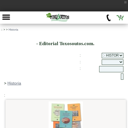
0
::
>
>
Historia
- Editorial Toxosoutos.com.
:
:
:
>
Historia
: