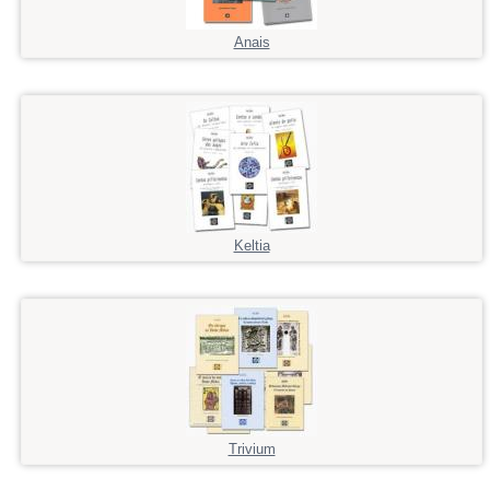
Anais
Keltia
Trivium