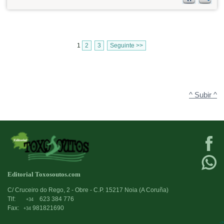
1
2
3
Seguinte >>
^ Subir ^
Editorial Toxosoutos.com
C/ Cruceiro do Rego, 2 - Obre - C.P. 15217 Noia (A Coruña)
Tlf:
623 384 776
+34
Fax:
981821690
+34
->