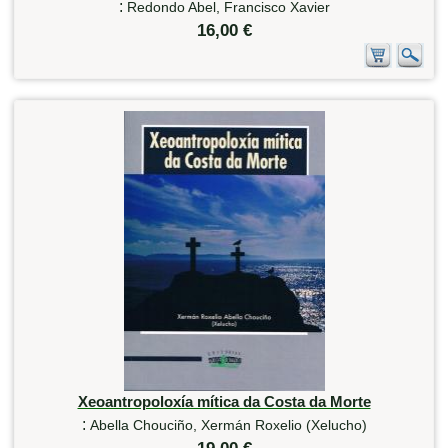
:
Redondo Abel, Francisco Xavier
16,00 €
Xeoantropoloxía mítica da Costa da Morte
:
Abella Chouciño, Xermán Roxelio (Xelucho)