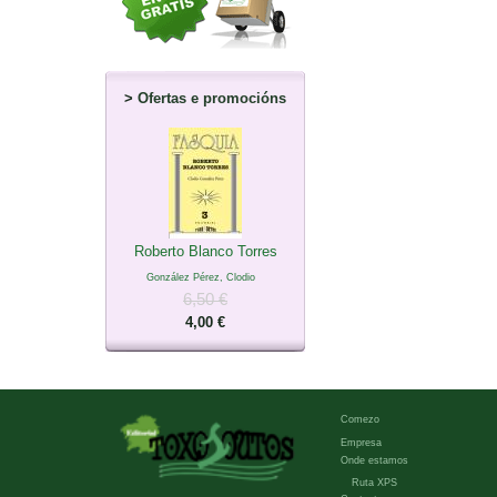
>
Ofertas e promocións
Roberto Blanco Torres
González Pérez, Clodio
6,50 €
4,00 €
Comezo
Empresa
Onde estamos
Ruta XPS