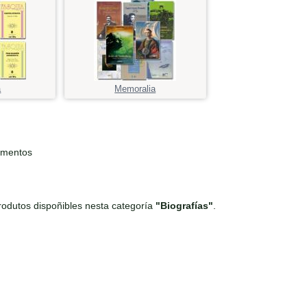
a
Memoralia
ementos
odutos dispoñibles nesta categoría
"Biografías"
.