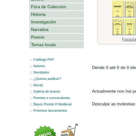
Fóra de Colección
Historia
Investigación
Narrativa
Poesía
Fasquí
Temas locais
:.
Catálogo PDF
:.
Autores
Dende 0 até 0 de 0 el
:.
Novidades
:.
¿Queres publicar?
:.
Novas
Actualmente non hai pr
:.
Galería de imaxes
:.
Premios e convocatorias
Desculpe as molestias
:.
Bases Premio H Medieval
:.
Próximos lanzamentos