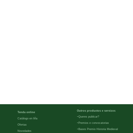
Outros productos e servizos
Tenda online
-
Queres publicar?
Catálogo en liña
-
Premios e convocatorias
Ofertas
-
Bases Premio Historia Medieval
Novedades