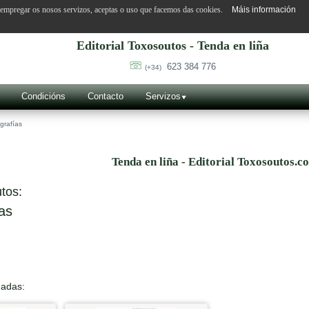
o empregar os nosos servizos, aceptas o uso que facemos das cookies.
Máis información
Editorial Toxosoutos - Tenda en liña
623 384 776
(+34)
Condicións
Contacto
Servizos
grafías
Tenda en liña - Editorial Toxosoutos.c
tos:
as
nadas: