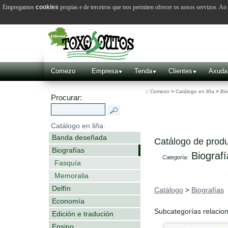
Empregamos
cookies
propias e de terceiros que nos permiten ofrecer os nosos servizos. A
Comezo
Empresa
Tenda
Clientes
Axuda
::
Comezo
>
Catálogo en liña
>
Bio
Procurar:
Catálogo en liña:
Banda deseñada
Catálogo de produ
Biografías
Biografí
Categoría:
Fasquía
Memoralia
Delfín
Catálogo
>
Biografías
Economía
Subcategorías relacio
Edición e tradución
Ensino