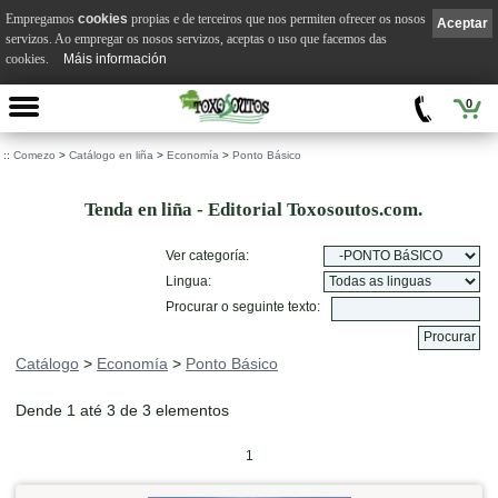
Empregamos
cookies
propias e de terceiros que nos permiten ofrecer os nosos
Aceptar
servizos. Ao empregar os nosos servizos, aceptas o uso que facemos das
cookies.
Máis información
0
::
Comezo
>
Catálogo en liña
>
Economía
>
Ponto Básico
Tenda en liña - Editorial Toxosoutos.com.
Ver categoría:
Lingua:
Procurar o seguinte texto:
Catálogo
>
Economía
>
Ponto Básico
Dende 1 até 3 de 3 elementos
1