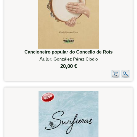
Cancioneiro popular do Concello de Rois
Autor:
González Pérez,Clodio
20,00 €