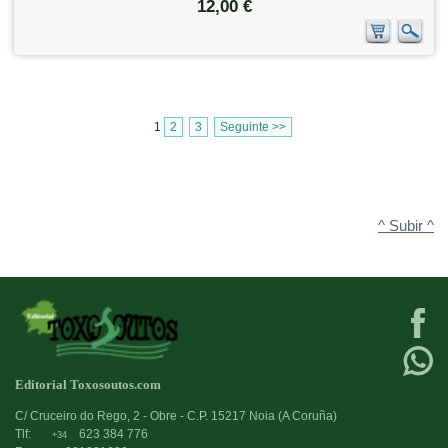
12,00 €
1
2
3
Seguinte >>
^ Subir ^
Editorial Toxosoutos.com
C/ Cruceiro do Rego, 2 - Obre - C.P. 15217 Noia (A Coruña)
Tlf:
623 384 776
+34