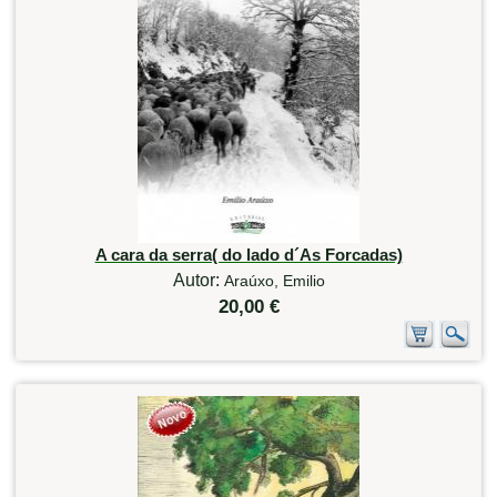
A cara da serra( do lado d´As Forcadas)
Autor:
Araúxo, Emilio
20,00 €