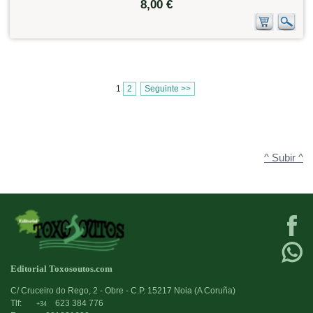
8,00 €
1
2
Seguinte >>
^ Subir ^
Editorial Toxosoutos.com
C/ Cruceiro do Rego, 2 - Obre - C.P. 15217 Noia (A Coruña)
Tlf:
623 384 776
+34