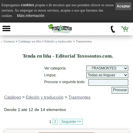
Empregamos
cookies
propias e de terceiros que nos permiten ofrecer os nosos
Aceptar
servizos. Ao empregar os nosos servizos, aceptas o uso que facemos das
cookies.
Máis información
0
::
Comezo
>
Catálogo en liña
>
Edición y traducción
>
Trasmontes
Tenda en liña - Editorial Toxosoutos.com.
Ver categoría:
Lingua:
Procurar o seguinte texto:
Catálogo
>
Edición y traducción
>
Trasmontes
Dende 1 até 12 de 14 elementos
1
2
Seguinte >>