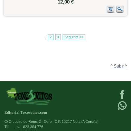
12,00 €
1
2
3
Seguinte >>
^ Subir ^
Editorial Toxosoutos.com
C/ Cruceiro do Rego, 2 - Obre - C.P. 15217 Noia (A Coruña)
Tlf:
623 384 776
+34