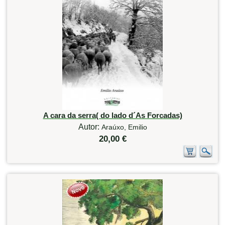
A cara da serra( do lado d´As Forcadas)
Autor:
Araúxo, Emilio
20,00 €