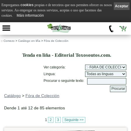
Empregamos
cookies
propias e de terceiros que nos permiten ofrecer os nosos
Aceptar
servizos. Ao empregar os nosos servizos, aceptas o uso que facemos das
cookies.
Máis información
0
::
Comezo
>
Catálogo en liña
>
Fóra de Colección
Tenda en liña - Editorial Toxosoutos.com.
Ver categoría:
Lingua:
Procurar o seguinte texto:
Catálogo
>
Fóra de Colección
Dende 1 até 12 de 85 elementos
1
2
3
Seguinte >>