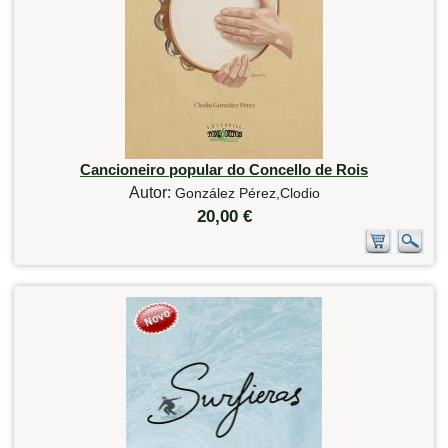
Cancioneiro popular do Concello de Rois
Autor:
González Pérez,Clodio
20,00 €