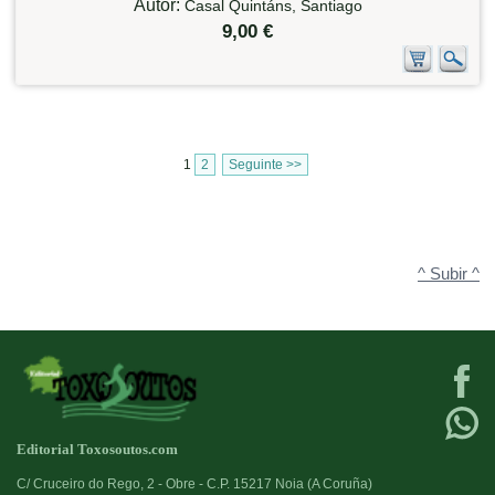
Autor:
Casal Quintáns, Santiago
9,00 €
1
2
Seguinte >>
^ Subir ^
Editorial Toxosoutos.com
C/ Cruceiro do Rego, 2 - Obre - C.P. 15217 Noia (A Coruña)