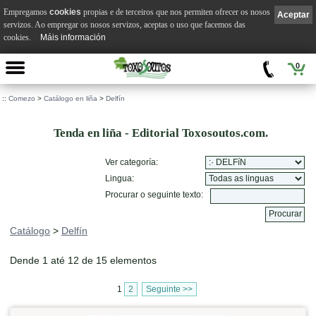
Empregamos
cookies
propias e de terceiros que nos permiten ofrecer os nosos
Aceptar
servizos. Ao empregar os nosos servizos, aceptas o uso que facemos das
cookies.
Máis información
0
::
Comezo
>
Catálogo en liña
>
Delfín
Tenda en liña - Editorial Toxosoutos.com.
Ver categoría:
Lingua:
Procurar o seguinte texto:
Catálogo
>
Delfín
Dende 1 até 12 de 15 elementos
1
2
Seguinte >>