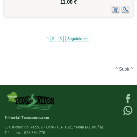
11,00 €
1
2
3
Seguinte >>
^ Subir ^
Editorial Toxosoutos.com
C/ Cruceiro do Rego, 2 - Obre - C.P. 15217 Noia (A Coruña)
Tlf:
623 384 776
+34