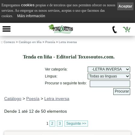
Empregamos
cookies
propias e de terceiros que nos permiten ofrecer os nosos
Aceptar
servizos. Ao empregar os nosos servizos, aceptas o uso que facemos das
cookies.
Máis información
0
::
Comezo
>
Catálogo en liña
>
Poesía
>
Letra inversa
Tenda en liña - Editorial Toxosoutos.com.
Ver categoría:
Lingua:
Procurar o seguinte texto:
Catálogo
>
Poesía
>
Letra inversa
Dende 1 até 12 de 50 elementos
1
2
3
Seguinte >>