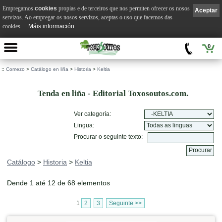
Empregamos
cookies
propias e de terceiros que nos permiten ofrecer os nosos
Aceptar
servizos. Ao empregar os nosos servizos, aceptas o uso que facemos das
cookies.
Máis información
0
::
Comezo
>
Catálogo en liña
>
Historia
>
Keltia
Tenda en liña - Editorial Toxosoutos.com.
Ver categoría:
Lingua:
Procurar o seguinte texto:
Catálogo
>
Historia
>
Keltia
Dende 1 até 12 de 68 elementos
1
2
3
Seguinte >>