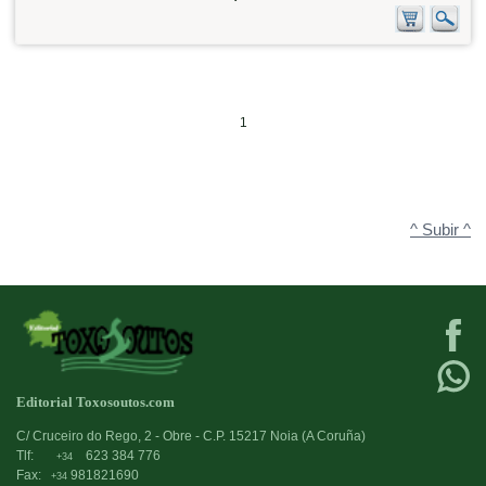
1
^ Subir ^
Editorial Toxosoutos.com
C/ Cruceiro do Rego, 2 - Obre - C.P. 15217 Noia (A Coruña)
Tlf:
623 384 776
+34
Fax:
981821690
+34