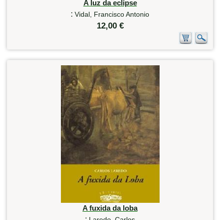
A luz da eclipse
:
Vidal, Francisco Antonio
12,00 €
A fuxida da loba
:
Laredo, Carlos