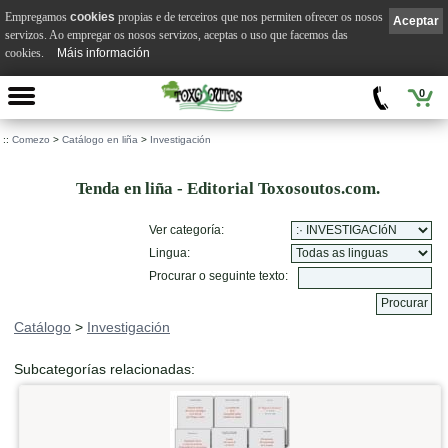
Empregamos
cookies
propias e de terceiros que nos permiten ofrecer os nosos
Aceptar
servizos. Ao empregar os nosos servizos, aceptas o uso que facemos das
cookies.
Máis información
0
::
Comezo
>
Catálogo en liña
>
Investigación
Tenda en liña - Editorial Toxosoutos.com.
Ver categoría:
Lingua:
Procurar o seguinte texto:
Catálogo
>
Investigación
Subcategorías relacionadas: